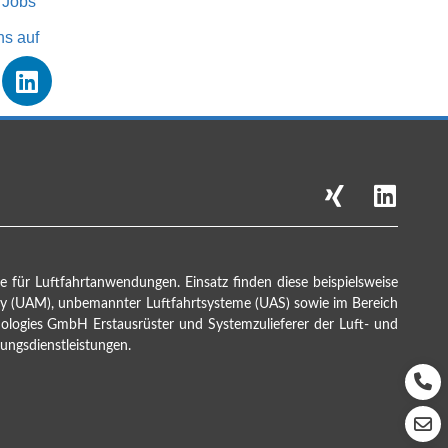
 Jobs
ns auf
ür Luft­fahrt­an­wendungen. Einsatz finden diese beispiels­weise
ity (UAM), un­bemannter Luft­fahrt­systeme (UAS) sowie im Bereich
ologies GmbH Erst­ausrüster und System­zulieferer der Luft- und
ngs­dienst­leistungen.