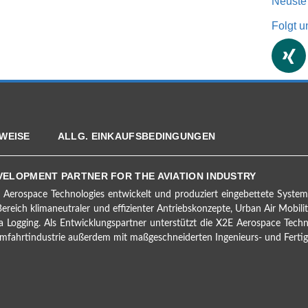
Neuste
Folgt u
WEISE
ALLG. EINKAUFSBEDINGUNGEN
VELOPMENT PARTNER FOR THE AVIATION INDUSTRY
 Aerospace Technologies entwickelt und produziert ein­gebettete Systeme f
ereich klima­neutraler und effizienter Antriebs­konzepte, Urban Air Mobil
a Logging. Als Entwicklungs­partner unterstützt die X2E Aerospace Techn
­fahrt­industrie außerdem mit maß­geschneiderten Ingenieurs- und Fertigu