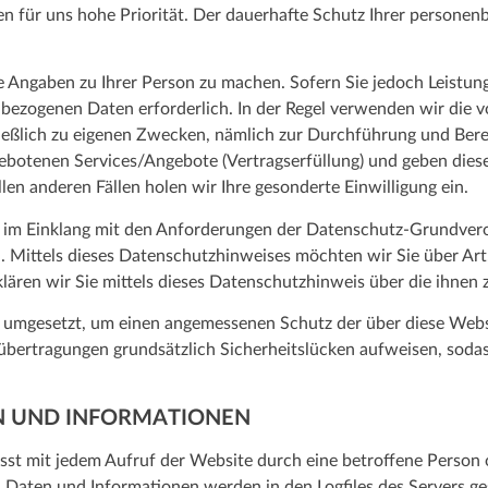
n für uns hohe Priorität. Der dauerhafte Schutz Ihrer persone
e Angaben zu Ihrer Person zu machen. Sofern Sie jedoch Leistu
ezogenen Daten erforderlich. In der Regel verwenden wir die v
ießlich zu eigenen Zwecken, nämlich zur Durchführung und Bere
otenen Services/Angebote (Vertragserfüllung) und geben diese 
len anderen Fällen holen wir Ihre gesonderte Einwilligung ein.
t im Einklang mit den Anforderungen der Datenschutz-Grundver
 Mittels dieses Datenschutzhinweises möchten wir Sie über Ar
ären wir Sie mittels dieses Datenschutzhinweis über die ihnen 
umgesetzt, um einen angemessenen Schutz der über diese Webs
übertragungen grundsätzlich Sicherheitslücken aufweisen, sodas
EN UND INFORMATIONEN
t mit jedem Aufruf der Website durch eine betroffene Person o
 Daten und Informationen werden in den Logfiles des Servers ge