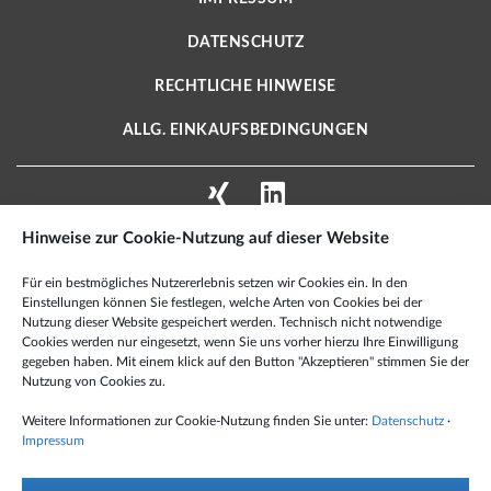
DATENSCHUTZ
RECHTLICHE HINWEISE
ALLG. EINKAUFSBEDINGUNGEN
Hinweise zur Cookie-Nutzung auf dieser Website
X2E AEROSPACE TECHNOLOGIES GMBH
Für ein bestmögliches Nutzererlebnis setzen wir Cookies ein. In den
Schmiedestraße 2 A
Einstellungen können Sie festlegen, welche Arten von Cookies bei der
15745 Wildau · Deutschland
Nutzung dieser Website gespeichert werden. Technisch nicht notwendige
Cookies werden nur eingesetzt, wenn Sie uns vorher hierzu Ihre Einwilligung
Tel.: +49 3375 959 60 100
gegeben haben. Mit einem klick auf den Button "Akzeptieren" stimmen Sie der
Nutzung von Cookies zu.
Fax: +49 6349 995 99 501
Mail:
info@x2e-at.de
Weitere Informationen zur Cookie-Nutzung finden Sie unter:
Datenschutz
·
Impressum
© X2E Aerospace Technologies GmbH 2021 – All Rights Reserved