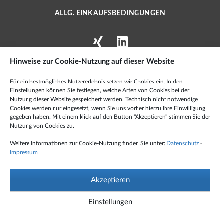
ALLG. EINKAUFSBEDINGUNGEN
Hinweise zur Cookie-Nutzung auf dieser Website
X2E AEROSPACE TECHNOLOGIES GMBH
Für ein bestmögliches Nutzererlebnis setzen wir Cookies ein. In den
Schmiedestraße 2 A
Einstellungen können Sie festlegen, welche Arten von Cookies bei der
15745 Wildau · Deutschland
Nutzung dieser Website gespeichert werden. Technisch nicht notwendige
Cookies werden nur eingesetzt, wenn Sie uns vorher hierzu Ihre Einwilligung
Tel.: +49 3375 959 60 100
gegeben haben. Mit einem klick auf den Button "Akzeptieren" stimmen Sie der
Nutzung von Cookies zu.
Fax: +49 6349 995 99 501
Mail:
info@x2e-at.de
Weitere Informationen zur Cookie-Nutzung finden Sie unter:
Datenschutz
·
Impressum
© X2E Aerospace Technologies GmbH 2021 – All Rights Reserved
Akzeptieren
X2E GmbH
>>>
X2E System Engineering GmbH
>>>
Einstellungen
X2E Jugendförderzentrum
>>>