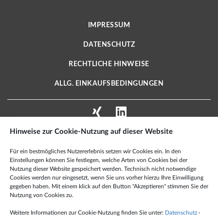
IMPRESSUM
DATENSCHUTZ
RECHTLICHE HINWEISE
ALLG. EINKAUFSBEDINGUNGEN
Hinweise zur Cookie-Nutzung auf dieser Website
X2E AEROSPACE TECHNOLOGIES GMBH
Für ein bestmögliches Nutzererlebnis setzen wir Cookies ein. In den
Schmiedestraße 2 A
Einstellungen können Sie festlegen, welche Arten von Cookies bei der
15745 Wildau · Deutschland
Nutzung dieser Website gespeichert werden. Technisch nicht notwendige
Cookies werden nur eingesetzt, wenn Sie uns vorher hierzu Ihre Einwilligung
Tel.: +49 3375 959 60 100
gegeben haben. Mit einem klick auf den Button "Akzeptieren" stimmen Sie der
Nutzung von Cookies zu.
Fax: +49 6349 995 99 501
Mail:
info@x2e-at.de
Weitere Informationen zur Cookie-Nutzung finden Sie unter:
Datenschutz
·